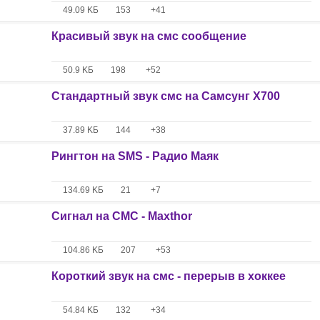
49.09 KБ
153
+41
Красивый звук на смс сообщение
50.9 KБ
198
+52
Стандартный звук смс на Самсунг X700
37.89 KБ
144
+38
Рингтон на SMS - Радио Маяк
134.69 KБ
21
+7
Сигнал на СМС - Maxthor
104.86 KБ
207
+53
Короткий звук на смс - перерыв в хоккее
54.84 KБ
132
+34