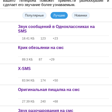
вашего телефона поможет привнести разнообразия и
сделает его звучание более узнаваемым.
Популярные
Лучшие
Новинки
Звук сообщений в Одноклассниках на
SMS
18.41 KБ
123
+23
Крик обезьянки на смс
89.3 KБ
87
+29
X-SMS
83.94 KБ
174
+50
Оригинальная пищалка на смс
27.39 KБ
240
+68
Звук разочарования на смс