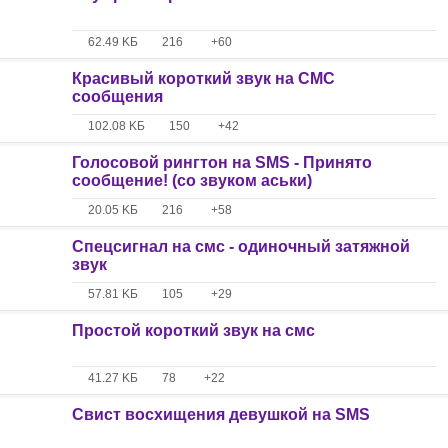
62.49 KБ
216
+60
Красивый короткий звук на СМС
сообщения
102.08 KБ
150
+42
Голосовой рингтон на SMS - Принято
сообщение! (со звуком аськи)
20.05 KБ
216
+58
Спецсигнал на смс - одиночный затяжной
звук
57.81 KБ
105
+29
Простой короткий звук на смс
41.27 KБ
78
+22
Свист восхищения девушкой на SMS