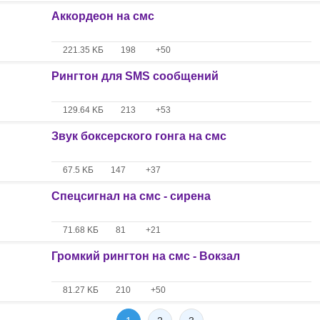
Аккордеон на смс
221.35 KБ
198
+50
Рингтон для SMS сообщений
129.64 KБ
213
+53
Звук боксерского гонга на смс
67.5 KБ
147
+37
Спецсигнал на смс - сирена
71.68 KБ
81
+21
Громкий рингтон на смс - Вокзал
81.27 KБ
210
+50