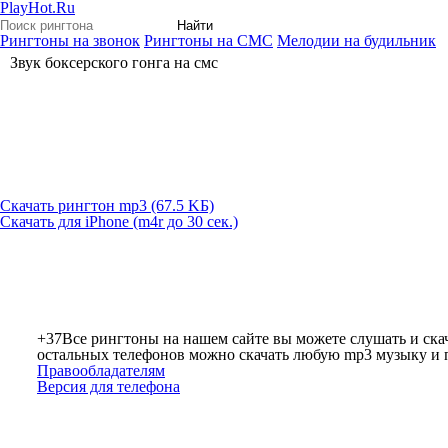
PlayHot.Ru
Найти
Рингтоны на звонок
Рингтоны на СМС
Мелодии на будильник
Звук боксерского гонга на смс
Скачать рингтон mp3 (67.5 KБ)
Скачать для iPhone (m4r до 30 сек.)
+37
Все рингтоны на нашем сайте вы можете слушать и скач
остальных телефонов можно скачать любую mp3 музыку и по
Правообладателям
Версия для телефона