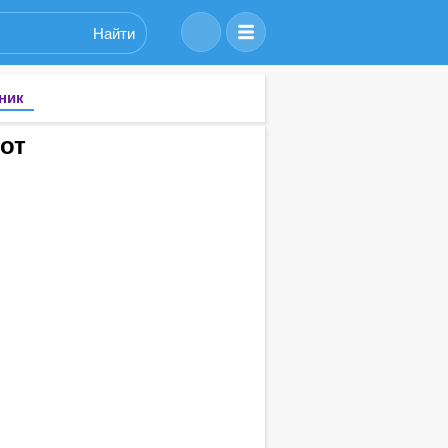
Найти
ник
от