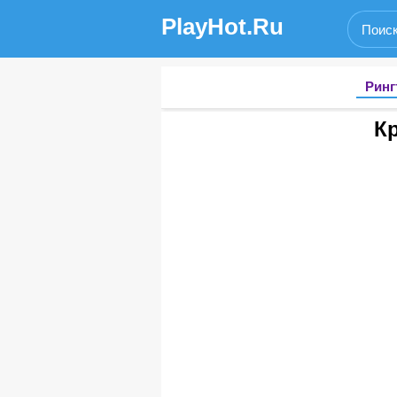
PlayHot.Ru
Ринг
Кр