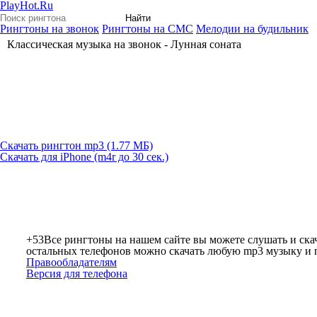
PlayHot.Ru
Найти
Рингтоны на звонок
Рингтоны на СМС
Мелодии на будильник
Классическая музыка на звонок - Лунная соната
Скачать рингтон mp3 (1.77 МБ)
Скачать для iPhone (m4r до 30 сек.)
+53
Все рингтоны на нашем сайте вы можете слушать и скач
остальных телефонов можно скачать любую mp3 музыку и по
Правообладателям
Версия для телефона