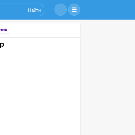
Найти
ник
ор